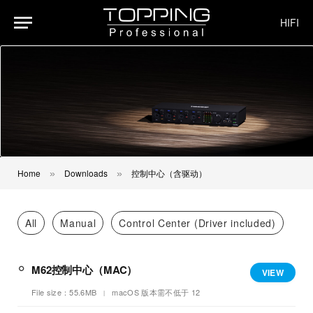
HIFI
Home
Downloads
控制中心（含驱动）
»
»
All
Manual
Control Center (Driver included)
M62控制中心（MAC）
VIEW
File size：55.6MB
macOS 版本需不低于 12