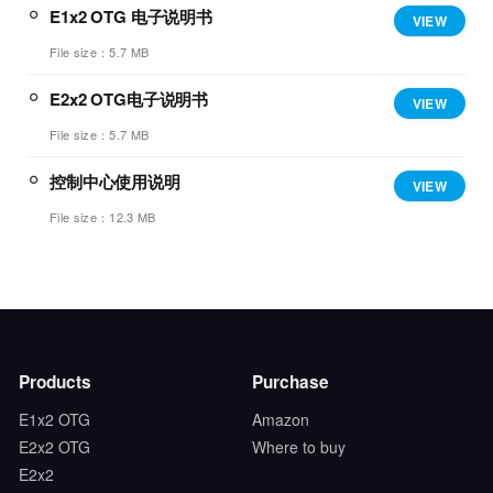
E1x2 OTG 电子说明书
VIEW
File size：5.7 MB
E2x2 OTG电子说明书
VIEW
File size：5.7 MB
控制中心使用说明
VIEW
File size：12.3 MB
Products
Purchase
E1x2 OTG
Amazon
E2x2 OTG
Where to buy
E2x2