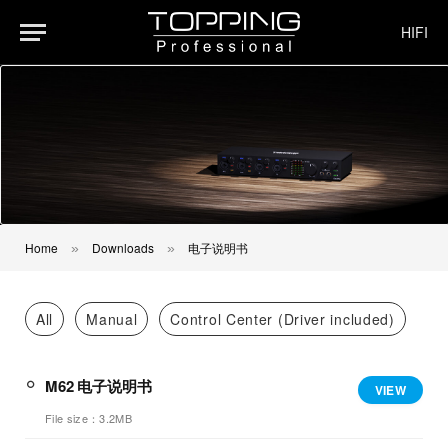
HIFI
Home
Downloads
电子说明书
»
»
All
Manual
Control Center (Driver included)
M62 电子说明书
VIEW
File size：3.2MB